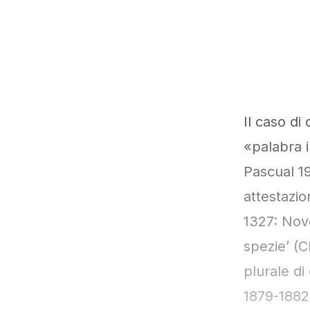
Il caso di
«palabra i
Pascual 19
attestazio
1327: Nov
spezie’ (C
plurale d
1879-1882,