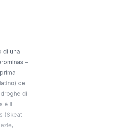
o di una
Corominas –
 prima
atino) del
 droghe di
 è il
s (Skeat
ezie,