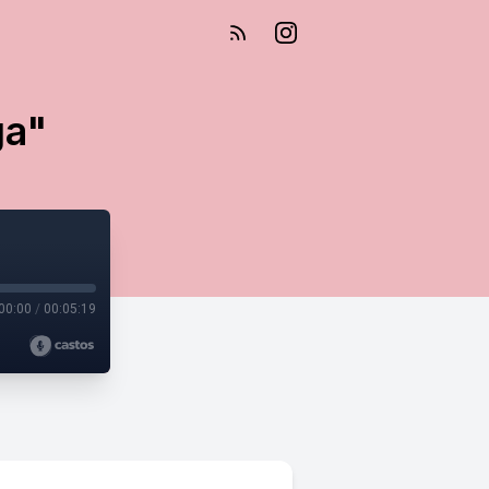
ga"
00:00
/
00:05:19