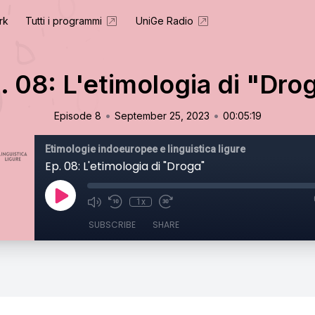
rk
Tutti i programmi
UniGe Radio
. 08: L'etimologia di "Dro
•
•
Episode 8
September 25, 2023
00:05:19
Etimologie indoeuropee e linguistica ligure
Ep. 08: L'etimologia di "Droga"
1x
SUBSCRIBE
SHARE