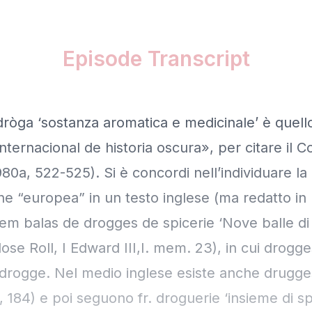
Episode Transcript
 dròga ‘sostanza aromatica e medicinale’ è quell
nternacional de historia oscura», per citare il 
80a, 522-525). Si è concordi nell’individuare la
ne “europea” in un testo inglese (ma redatto in l
em balas de drogges de spicerie ‘Nove balle di
lose Roll, I Edward III,I. mem. 23), in cui drogges
i drogge. Nel medio inglese esiste anche drugge
 184) e poi seguono fr. droguerie ‘insieme di sp